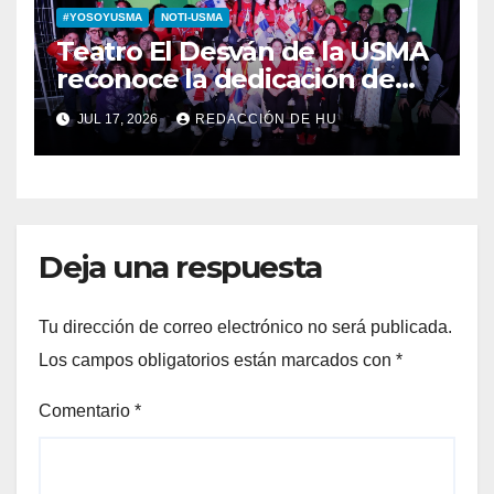
#YOSOYUSMA
NOTI-USMA
Teatro El Desván de la USMA
reconoce la dedicación de
sus estudiantes en su 43
JUL 17, 2026
REDACCIÓN DE HU
aniversario
Deja una respuesta
Tu dirección de correo electrónico no será publicada.
Los campos obligatorios están marcados con
*
Comentario
*