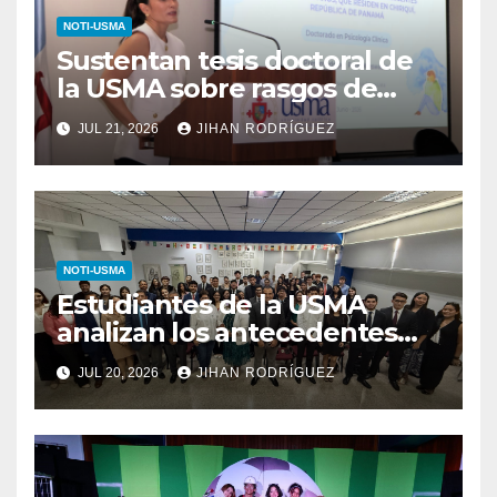
NOTI-USMA
Sustentan tesis doctoral de
la USMA sobre rasgos de
personalidad y conductas de
JUL 21, 2026
JIHAN RODRÍGUEZ
autolesión en adolescentes
NOTI-USMA
Estudiantes de la USMA
analizan los antecedentes
del Derecho Romano junto a
JUL 20, 2026
JIHAN RODRÍGUEZ
diputada invitada