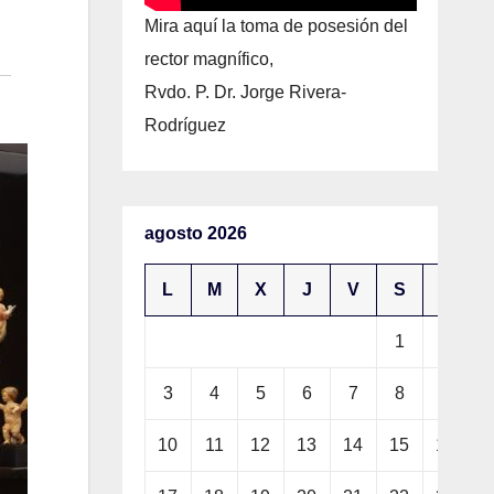
Mira aquí la toma de posesión del
rector magnífico,
Rvdo. P. Dr. Jorge Rivera-
Rodríguez
agosto 2026
L
M
X
J
V
S
D
1
2
3
4
5
6
7
8
9
10
11
12
13
14
15
16