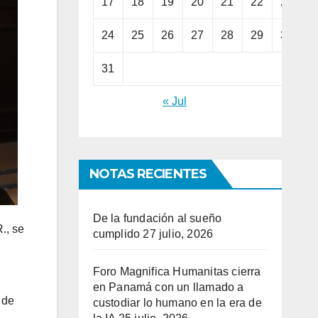
17
18
19
20
21
22
23
24
25
26
27
28
29
30
31
« Jul
NOTAS RECIENTES
De la fundación al sueño
., se
cumplido
27 julio, 2026
Foro Magnifica Humanitas cierra
en Panamá con un llamado a
 de
custodiar lo humano en la era de