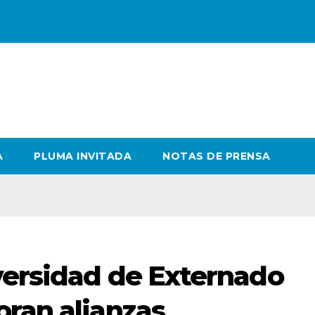
A
PLUMA INVITADA
NOTAS DE PRENSA
versidad de Externado
oran alianzas