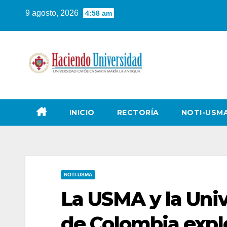
9 agosto, 2026
4:58 am
INICIO
RECTORÍA
NOTI-USM
NOTI-USMA
La USMA y la Uni
de Colombia expl