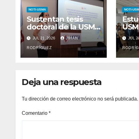
NOTI-USMA
NOTI-US
Sustentan tesis
Estu
doctoral de la USMA
USMA
sobre rasgos de
ante
JUL 21, 2026
JIHAN
JUL 2
personalidad y
Der
conductas de
RODRÍGUEZ
junt
RODRÍG
autolesión en
invi
adolescentes
Deja una respuesta
Tu dirección de correo electrónico no será publicada.
Comentario
*