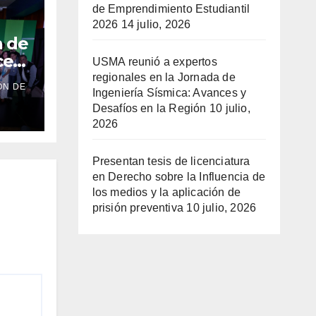
de Emprendimiento Estudiantil
2026
14 julio, 2026
n de
ce
USMA reunió a expertos
 sus
regionales en la Jornada de
ÓN DE
su
Ingeniería Sísmica: Avances y
Desafíos en la Región
10 julio,
2026
Presentan tesis de licenciatura
en Derecho sobre la Influencia de
los medios y la aplicación de
prisión preventiva
10 julio, 2026