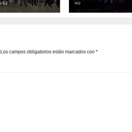
o a diputada
UEZ
43 aniversario
HU
tada
Los campos obligatorios están marcados con
*