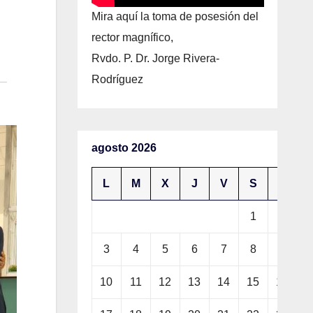
Mira aquí la toma de posesión del
rector magnífico,
Rvdo. P. Dr. Jorge Rivera-
Rodríguez
agosto 2026
L
M
X
J
V
S
D
1
2
3
4
5
6
7
8
9
10
11
12
13
14
15
16