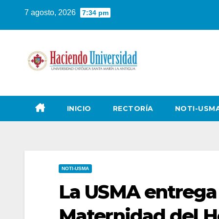
7 agosto, 2026
7:34 pm
INICIO
RECTORÍA
NOTI-USM
NOTI-USMA
La USMA entrega c
Maternidad del H