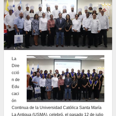
La
Dire
cció
n de
Edu
caci
ón
Continua de la Universidad Católica Santa María
La Antigua (USMA), celebró, el pasado 12 de julio