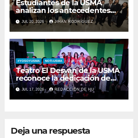
Estudiantes de la USMA
analizan los antecedentes
del Derecho Romano junto a
JUL 20, 2026
JIHAN RODRÍGUEZ
diputada invitada
#YOSOYUSMA
NOTI-USMA
Teatro El Desván de la USMA
reconoce la dedicación de
sus estudiantes en su 43
JUL 17, 2026
REDACCIÓN DE HU
aniversario
Deja una respuesta