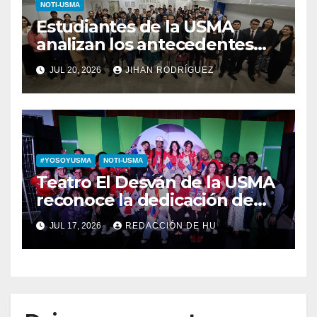
NOTI-USMA
Estudiantes de la USMA
analizan los antecedentes
del Derecho Romano junto a
JUL 20, 2026
JIHAN RODRÍGUEZ
diputada invitada
#YOSOYUSMA
NOTI-USMA
Teatro El Desván de la USMA
reconoce la dedicación de
sus estudiantes en su 43
JUL 17, 2026
REDACCIÓN DE HU
aniversario