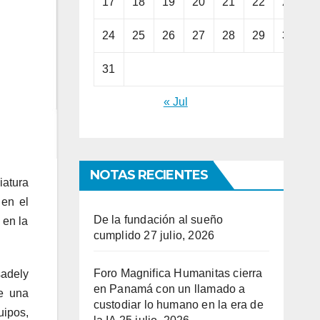
17
18
19
20
21
22
23
24
25
26
27
28
29
30
31
« Jul
NOTAS RECIENTES
iatura
 en el
De la fundación al sueño
 en la
cumplido
27 julio, 2026
Foro Magnifica Humanitas cierra
sadely
en Panamá con un llamado a
de una
custodiar lo humano en la era de
uipos,