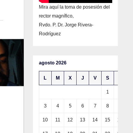
Mira aquí la toma de posesión del
rector magnífico,
Rvdo. P. Dr. Jorge Rivera-
Rodríguez
agosto 2026
L
M
X
J
V
S
D
1
2
3
4
5
6
7
8
9
10
11
12
13
14
15
16