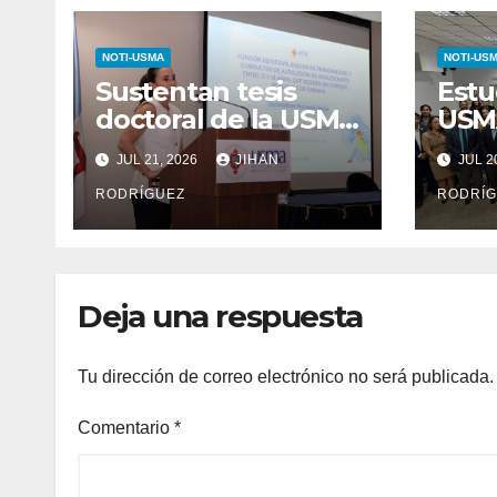
NOTI-USMA
NOTI-US
Sustentan tesis
Estu
doctoral de la USMA
USMA
sobre rasgos de
ante
JUL 21, 2026
JIHAN
JUL 2
personalidad y
Der
conductas de
RODRÍGUEZ
junt
RODRÍG
autolesión en
invi
adolescentes
Deja una respuesta
Tu dirección de correo electrónico no será publicada.
Comentario
*