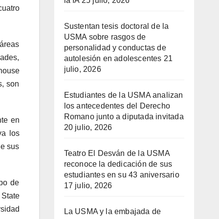
la IA
25 julio, 2026
cuatro
Sustentan tesis doctoral de la
USMA sobre rasgos de
 áreas
personalidad y conductas de
rades,
autolesión en adolescentes
21
julio, 2026
house
s, son
Estudiantes de la USMA analizan
los antecedentes del Derecho
Romano junto a diputada invitada
nte en
20 julio, 2026
va los
de sus
Teatro El Desván de la USMA
reconoce la dedicación de sus
estudiantes en su 43 aniversario
po de
17 julio, 2026
 State
rsidad
La USMA y la embajada de