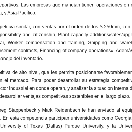
eportivos. Las empresas que manejan tienen operaciones en 
, y Asia-Pacífico.
etitiva similar, con ventas por el orden de los $ 250mm, con
onsibility and citizenship, Plant capacity additions/sales/upg
wear, Worker compensation and training, Shipping and ware
dorsement contracts, Financing of company operations». Ademá
nejo del inventario.
tiva de alto nivel, que les permita posicionarse favorableme
 el mercado. Para poder desarrollar su estrategia competiti
tor industrial en donde operan, y analizar la situación interna 
esarrollar ventajas competitivas sostenibles en el largo plazo.
Greg Stappenbeck y Mark Reidenbach le han enviado al equi
ro. En esta competencia participan universidades como Georgia
 University of Texas (Dallas) Purdue University, y la Unive