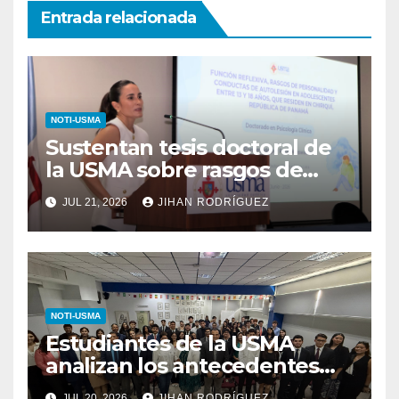
Entrada relacionada
NOTI-USMA
Sustentan tesis doctoral de
la USMA sobre rasgos de
personalidad y conductas de
JUL 21, 2026
JIHAN RODRÍGUEZ
autolesión en adolescentes
NOTI-USMA
Estudiantes de la USMA
analizan los antecedentes
del Derecho Romano junto a
JUL 20, 2026
JIHAN RODRÍGUEZ