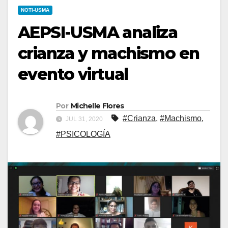
NOTI-USMA
AEPSI-USMA analiza
crianza y machismo en
evento virtual
Por
Michelle Flores
#Crianza
,
#Machismo
,
JUL 31, 2020
#PSICOLOGÍA