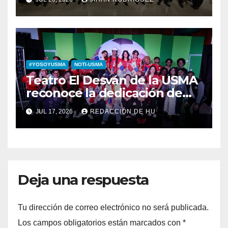
diputada invitada
#YOSOYUSMA
NOTI-USMA
Teatro El Desván de la USMA
reconoce la dedicación de
sus estudiantes en su 43
JUL 17, 2026
REDACCIÓN DE HU
aniversario
Deja una respuesta
Tu dirección de correo electrónico no será publicada.
Los campos obligatorios están marcados con
*