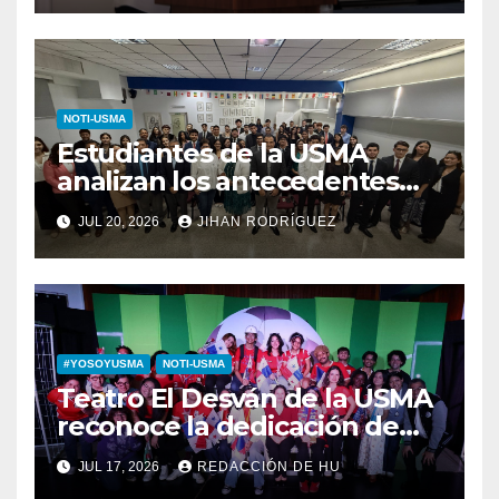
NOTI-USMA
Estudiantes de la USMA
analizan los antecedentes
del Derecho Romano junto a
JUL 20, 2026
JIHAN RODRÍGUEZ
diputada invitada
#YOSOYUSMA
NOTI-USMA
Teatro El Desván de la USMA
reconoce la dedicación de
sus estudiantes en su 43
JUL 17, 2026
REDACCIÓN DE HU
aniversario