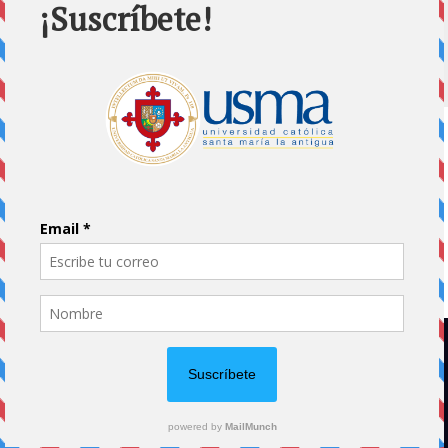
Home
Impreso
Pluma Invitada
Portada
Vida Universitaria
Papás usmeños