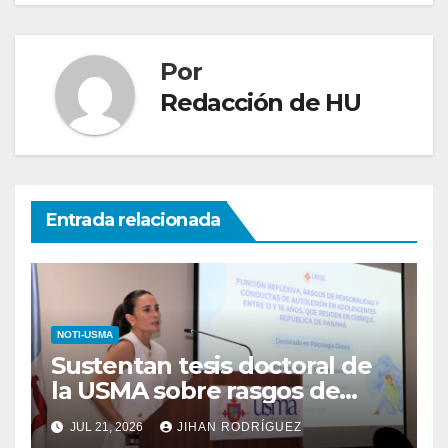
Por
Redacción de HU
Entrada relacionada
NOTI-USMA
Sustentan tesis doctoral de
la USMA sobre rasgos de
personalidad y conductas de
JUL 21, 2026
JIHAN RODRÍGUEZ
autolesión en adolescentes