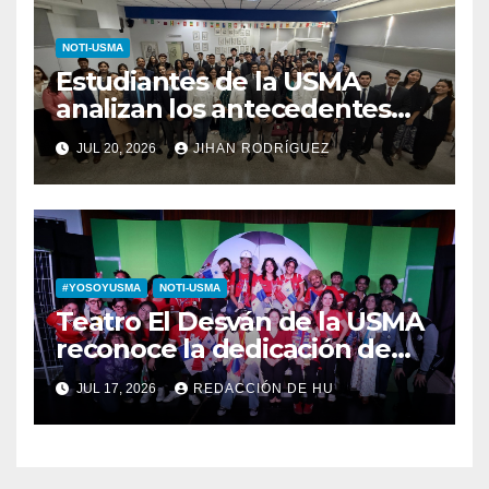
NOTI-USMA
Estudiantes de la USMA
analizan los antecedentes
del Derecho Romano junto a
JUL 20, 2026
JIHAN RODRÍGUEZ
diputada invitada
#YOSOYUSMA
NOTI-USMA
Teatro El Desván de la USMA
reconoce la dedicación de
sus estudiantes en su 43
JUL 17, 2026
REDACCIÓN DE HU
aniversario