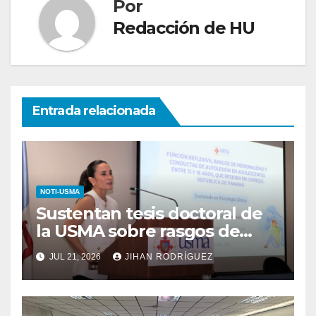
Por
Redacción de HU
Entrada relacionada
NOTI-USMA
Sustentan tesis doctoral de
la USMA sobre rasgos de
personalidad y conductas de
JUL 21, 2026
JIHAN RODRÍGUEZ
autolesión en adolescentes