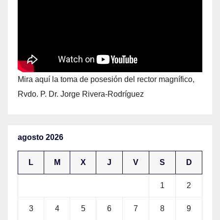
Mira aquí la toma de posesión del rector magnífico,
Rvdo. P. Dr. Jorge Rivera-Rodríguez
agosto 2026
L
M
X
J
V
S
D
1
2
3
4
5
6
7
8
9