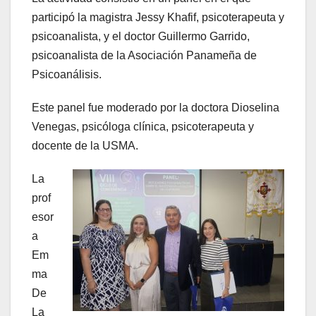
participó la magistra Jessy Khafif, psicoterapeuta y
psicoanalista, y el doctor Guillermo Garrido,
psicoanalista de la Asociación Panameña de
Psicoanálisis.
Este panel fue moderado por la doctora Dioselina
Venegas, psicóloga clínica, psicoterapeuta y
docente de la USMA.
La
prof
esor
a
Em
ma
De
La