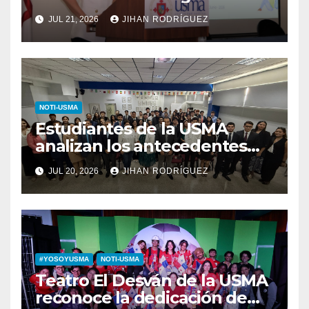
personalidad y conductas de
JUL 21, 2026
JIHAN RODRÍGUEZ
autolesión en adolescentes
NOTI-USMA
Estudiantes de la USMA
analizan los antecedentes
del Derecho Romano junto a
JUL 20, 2026
JIHAN RODRÍGUEZ
diputada invitada
#YOSOYUSMA
NOTI-USMA
Teatro El Desván de la USMA
reconoce la dedicación de