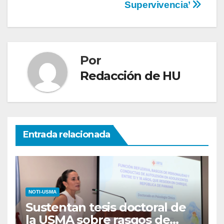
Supervivencia’
Por
Redacción de HU
Entrada relacionada
NOTI-USMA
Sustentan tesis doctoral de
la USMA sobre rasgos de