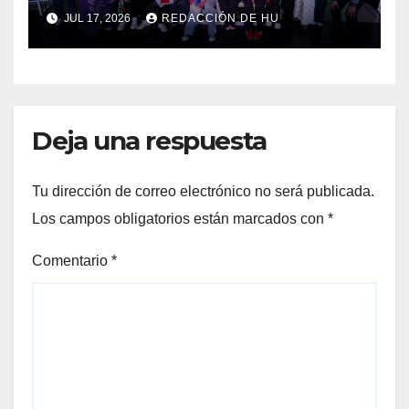
sus estudiantes en su 43
JUL 17, 2026
REDACCIÓN DE HU
aniversario
Deja una respuesta
Tu dirección de correo electrónico no será publicada.
Los campos obligatorios están marcados con
*
Comentario
*