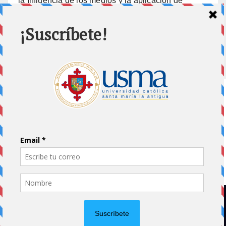
la Influencia de los medios y la aplicación de
prisión preventiva
10 julio, 2026
Home
Impreso
Pluma Invitada
Portada
Vida Universitaria