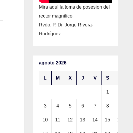
Mira aquí la toma de posesión del
rector magnífico,
Rvdo. P. Dr. Jorge Rivera-
Rodríguez
agosto 2026
L
M
X
J
V
S
D
1
2
3
4
5
6
7
8
9
10
11
12
13
14
15
16