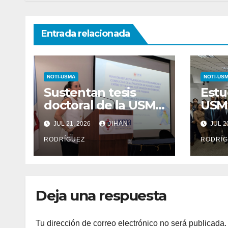
Entrada relacionada
NOTI-USMA
NOTI-US
Sustentan tesis
Estu
doctoral de la USMA
USMA
sobre rasgos de
ante
JUL 21, 2026
JIHAN
JUL 2
personalidad y
Der
conductas de
RODRÍGUEZ
junt
RODRÍG
autolesión en
invi
adolescentes
Deja una respuesta
Tu dirección de correo electrónico no será publicada.