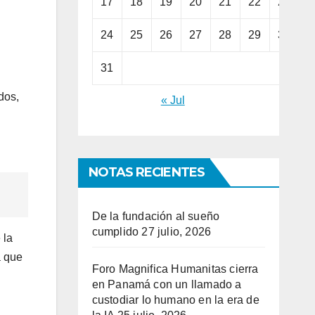
17
18
19
20
21
22
23
24
25
26
27
28
29
30
31
dos,
« Jul
NOTAS RECIENTES
De la fundación al sueño
cumplido
27 julio, 2026
 la
a que
Foro Magnifica Humanitas cierra
en Panamá con un llamado a
custodiar lo humano en la era de