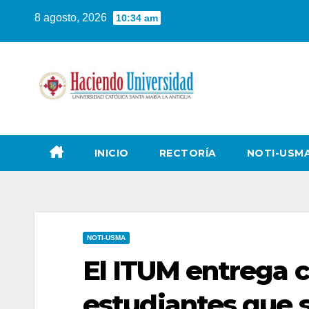
8 agosto, 2026
10:34 am
INICIO
RECTORÍA
NOTI-USM
NOTI-USMA
El ITUM entrega c
estudiantes que 