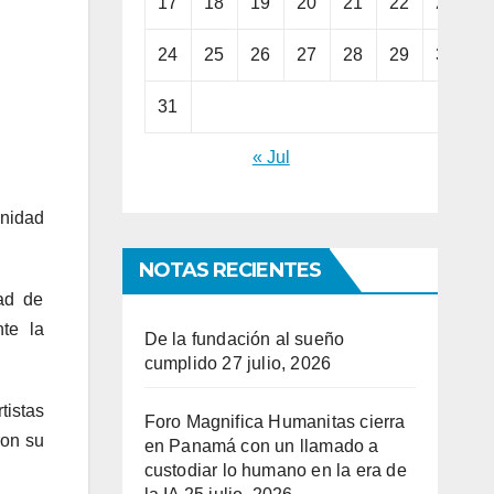
17
18
19
20
21
22
23
24
25
26
27
28
29
30
31
« Jul
unidad
NOTAS RECIENTES
ad de
te la
De la fundación al sueño
cumplido
27 julio, 2026
tistas
Foro Magnifica Humanitas cierra
ron su
en Panamá con un llamado a
custodiar lo humano en la era de