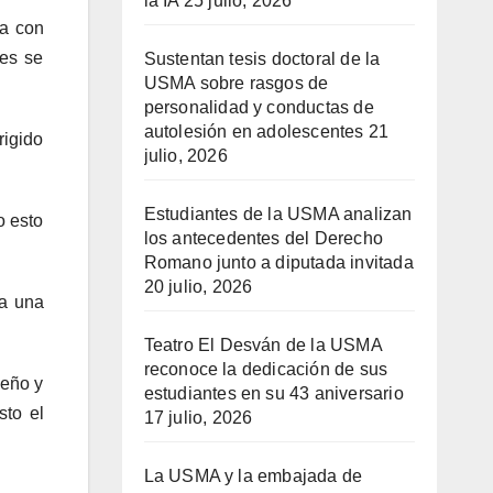
la IA
25 julio, 2026
ta con
les se
Sustentan tesis doctoral de la
USMA sobre rasgos de
personalidad y conductas de
autolesión en adolescentes
21
rigido
julio, 2026
Estudiantes de la USMA analizan
o esto
los antecedentes del Derecho
Romano junto a diputada invitada
20 julio, 2026
 a una
Teatro El Desván de la USMA
reconoce la dedicación de sus
deño y
estudiantes en su 43 aniversario
sto el
17 julio, 2026
La USMA y la embajada de