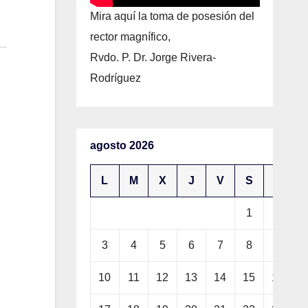
Mira aquí la toma de posesión del
rector magnífico,
Rvdo. P. Dr. Jorge Rivera-
Rodríguez
agosto 2026
L
M
X
J
V
S
D
1
2
3
4
5
6
7
8
9
10
11
12
13
14
15
16