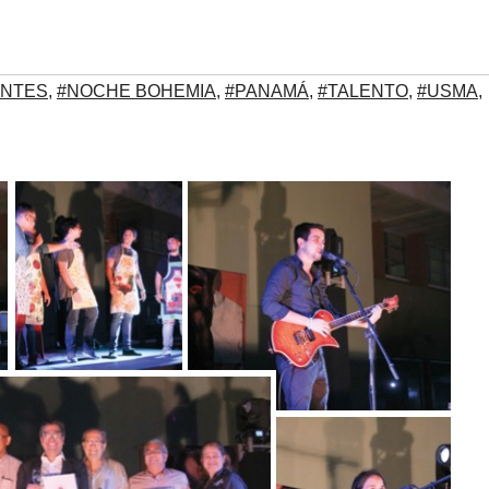
ANTES
,
#NOCHE BOHEMIA
,
#PANAMÁ
,
#TALENTO
,
#USMA
,