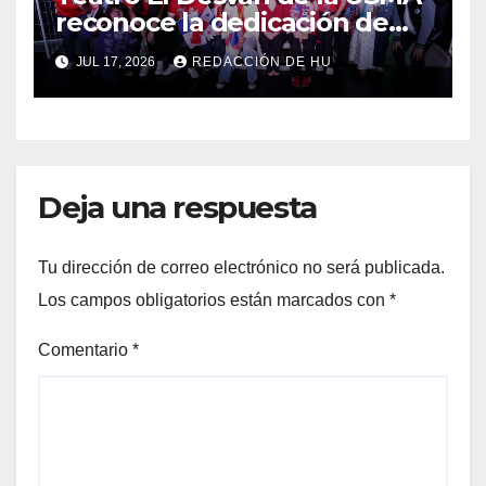
reconoce la dedicación de
sus estudiantes en su 43
JUL 17, 2026
REDACCIÓN DE HU
aniversario
Deja una respuesta
Tu dirección de correo electrónico no será publicada.
Los campos obligatorios están marcados con
*
Comentario
*