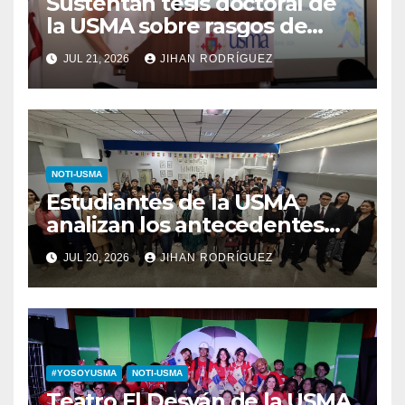
Sustentan tesis doctoral de
la USMA sobre rasgos de
personalidad y conductas de
JUL 21, 2026
JIHAN RODRÍGUEZ
autolesión en adolescentes
NOTI-USMA
Estudiantes de la USMA
analizan los antecedentes
del Derecho Romano junto a
JUL 20, 2026
JIHAN RODRÍGUEZ
diputada invitada
#YOSOYUSMA
NOTI-USMA
Teatro El Desván de la USMA