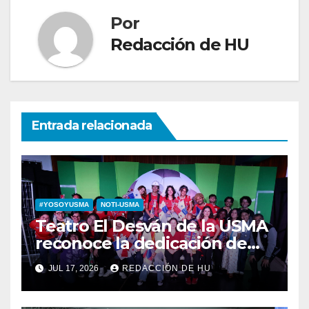
Por
Redacción de HU
Entrada relacionada
#YOSOYUSMA
NOTI-USMA
Teatro El Desván de la USMA
reconoce la dedicación de
sus estudiantes en su 43
JUL 17, 2026
REDACCIÓN DE HU
aniversario