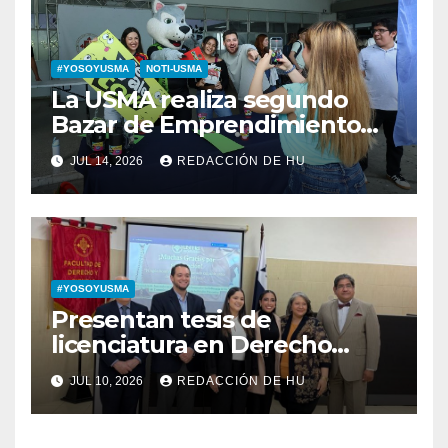
#YOSOYUSMA
NOTI-USMA
La USMA realiza segundo
Bazar de Emprendimiento
Estudiantil 2026
JUL 14, 2026
REDACCIÓN DE HU
#YOSOYUSMA
Presentan tesis de
licenciatura en Derecho
sobre la Influencia de los
JUL 10, 2026
REDACCIÓN DE HU
medios y la aplicación de
prisión preventiva