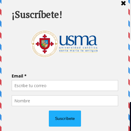
prisión preventiva
10 julio, 2026
Home
Impreso
Pluma Invitada
Portada
Vida Universitaria
Papás usmeños