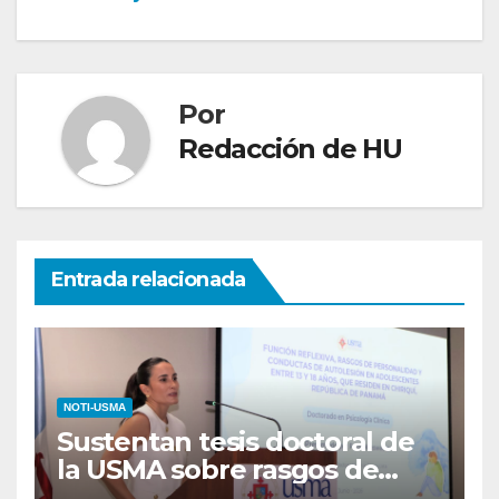
Por
Redacción de HU
Entrada relacionada
NOTI-USMA
Sustentan tesis doctoral de
la USMA sobre rasgos de
personalidad y conductas de