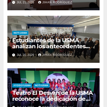
JUL 21, 2026
JIHAN RODRÍGUEZ
autolesión en adolescentes
NOTI-USMA
Estudiantes de la USMA
analizan los antecedentes
del Derecho Romano junto a
JUL 20, 2026
JIHAN RODRÍGUEZ
diputada invitada
#YOSOYUSMA
NOTI-USMA
Teatro El Desván de la USMA
reconoce la dedicación de
sus estudiantes en su 43