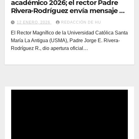
académico 2026; el rector Padre
Rivera-Rodríguez envía mensaje a
la comunidad universitaria
12 ENERO, 2026
REDACCIÓN DE HU
El Rector Magnífico de la Universidad Católica Santa
María La Antigua (USMA), Padre Jorge E. Rivera-
Rodríguez R., dio apertura oficial…