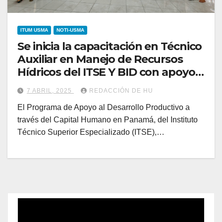
ITUM USMA
NOTI-USMA
Se inicia la capacitación en Técnico
Auxiliar en Manejo de Recursos
Hídricos del ITSE Y BID con apoyo
del ITUM y CECOMCE
7 ABRIL, 2025
REDACCIÓN DE HU
El Programa de Apoyo al Desarrollo Productivo a
través del Capital Humano en Panamá, del Instituto
Técnico Superior Especializado (ITSE),…