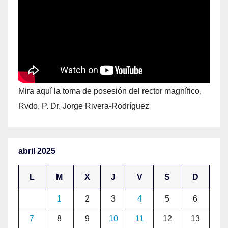
Mira aquí la toma de posesión del rector magnífico,
Rvdo. P. Dr. Jorge Rivera-Rodríguez
abril 2025
L
M
X
J
V
S
D
1
2
3
4
5
6
7
8
9
10
11
12
13