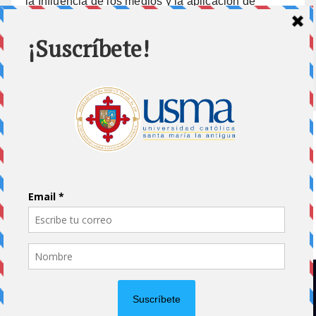
la Influencia de los medios y la aplicación de
prisión preventiva
10 julio, 2026
Home
Impreso
Pluma Invitada
Portada
Vida Universitaria