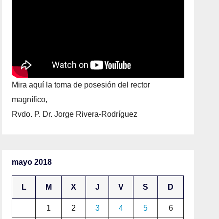
Mira aquí la toma de posesión del rector
magnífico,
Rvdo. P. Dr. Jorge Rivera-Rodríguez
mayo 2018
L
M
X
J
V
S
D
1
2
3
4
5
6