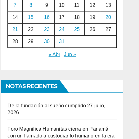
7
8
9
10
11
12
13
14
15
16
17
18
19
20
21
22
23
24
25
26
27
28
29
30
31
« Abr
Jun »
NOTAS RECIENTES
De la fundación al sueño cumplido
27 julio,
2026
Foro Magnifica Humanitas cierra en Panamá
con un llamado a custodiar lo humano en la era