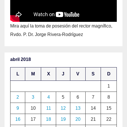
Mira aquí la toma de posesión del rector magnífico,
Rvdo. P. Dr. Jorge Rivera-Rodríguez
abril 2018
L
M
X
J
V
S
D
1
2
3
4
5
6
7
8
9
10
11
12
13
14
15
16
17
18
19
20
21
22