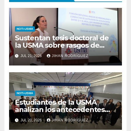
NOTI-USMA
Sustentan tesis doctoral de
la USMA sobre rasgos de
personalidad y conductas de
JUL 21, 2026
JIHAN RODRÍGUEZ
autolesión en adolescentes
NOTI-USMA
Estudiantes de la USMA
analizan los antecedentes
del Derecho Romano junto a
JUL 20, 2026
JIHAN RODRÍGUEZ
diputada invitada