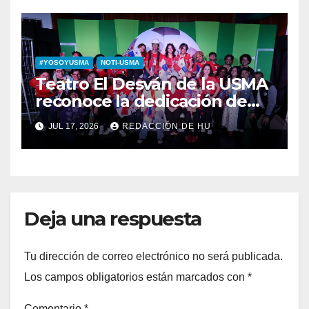
#YOSOYUSMA
NOTI-USMA
Teatro El Desván de la USMA
reconoce la dedicación de
sus estudiantes en su 43
JUL 17, 2026
REDACCIÓN DE HU
aniversario
Deja una respuesta
Tu dirección de correo electrónico no será publicada.
Los campos obligatorios están marcados con
*
Comentario
*