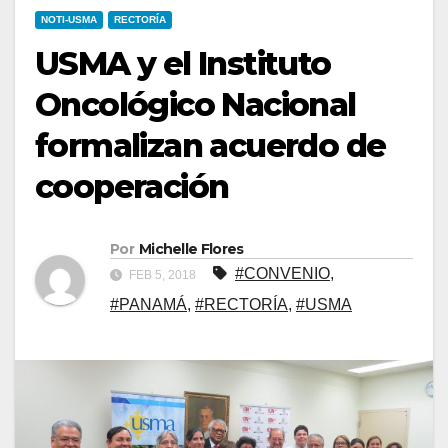
NOTI-USMA
RECTORÍA
USMA y el Instituto
Oncológico Nacional
formalizan acuerdo de
cooperación
Por
Michelle Flores
#CONVENIO
,
FEB 5, 2018
#PANAMÁ
,
#RECTORÍA
,
#USMA