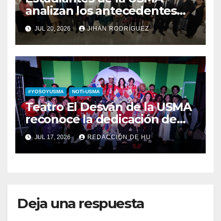
analizan los antecedentes
del Derecho Romano junto a
JUL 20, 2026
JIHAN RODRÍGUEZ
diputada invitada
#YOSOYUSMA
NOTI-USMA
Teatro El Desván de la USMA
reconoce la dedicación de
sus estudiantes en su 43
JUL 17, 2026
REDACCIÓN DE HU
aniversario
Deja una respuesta