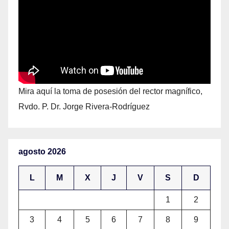
Mira aquí la toma de posesión del rector magnífico,
Rvdo. P. Dr. Jorge Rivera-Rodríguez
agosto 2026
L
M
X
J
V
S
D
1
2
3
4
5
6
7
8
9