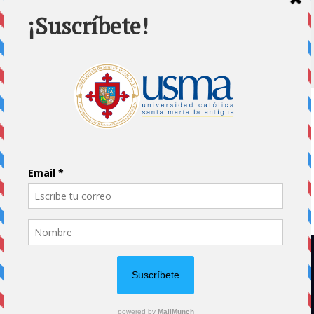
Home
Impreso
Pluma Invitada
Portada
Vida Universitaria
Papás usmeños