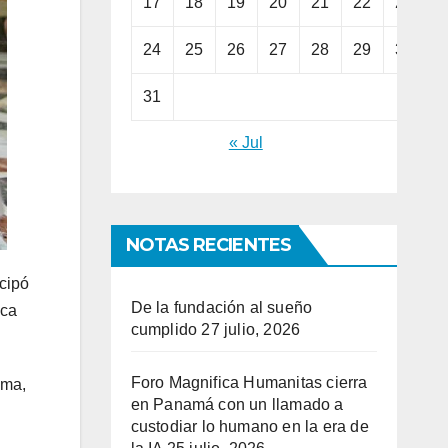
17
18
19
20
21
22
23
24
25
26
27
28
29
30
31
« Jul
NOTAS RECIENTES
icipó
De la fundación al sueño
ica
cumplido
27 julio, 2026
Foro Magnifica Humanitas cierra
oma,
en Panamá con un llamado a
custodiar lo humano en la era de