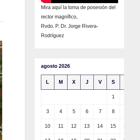
Mira aquí la toma de posesión del
rector magnífico,
Rvdo. P. Dr. Jorge Rivera-
Rodríguez
agosto 2026
L
M
X
J
V
S
D
1
2
3
4
5
6
7
8
9
10
11
12
13
14
15
16