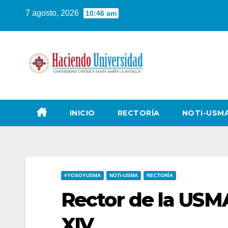
7 agosto, 2026
10:46 am
INICIO
RECTORÍA
NOTI-USM
#YOSOYUSMA
NOTI-USMA
RECTORÍA
Rector de la USM
XIV