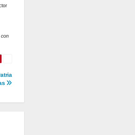
tor
o con
atria
nas