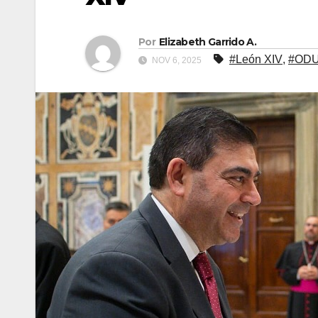
Por
Elizabeth Garrido A.
#León XIV
,
#OD
NOV 6, 2025