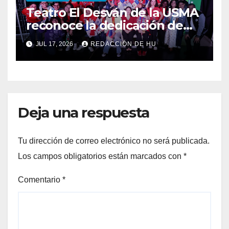
Teatro El Desván de la USMA
reconoce la dedicación de
sus estudiantes en su 43
JUL 17, 2026
REDACCIÓN DE HU
aniversario
Deja una respuesta
Tu dirección de correo electrónico no será publicada.
Los campos obligatorios están marcados con
*
Comentario
*