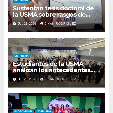
NOTI-USMA
Sustentan tesis doctoral de
la USMA sobre rasgos de
personalidad y conductas de
JUL 21, 2026
JIHAN RODRÍGUEZ
autolesión en adolescentes
NOTI-USMA
Estudiantes de la USMA
analizan los antecedentes
del Derecho Romano junto a
JUL 20, 2026
JIHAN RODRÍGUEZ
diputada invitada
#YOSOYUSMA
NOTI-USMA