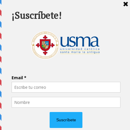
Home
Impreso
Pluma Invitada
Portada
Vida Universitaria
Papás usmeños