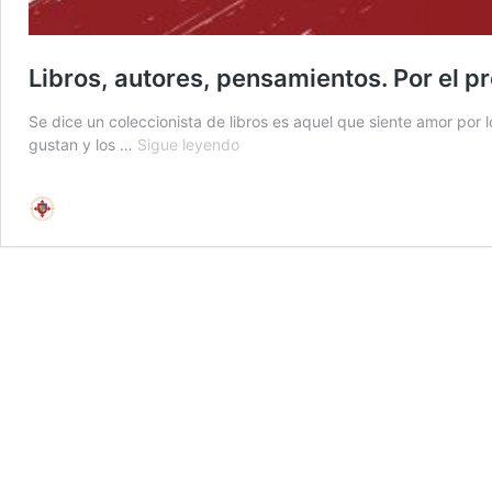
Libros, autores, pensamientos. Por el 
Se dice un coleccionista de libros es aquel que siente amor por lo
Libros,
gustan y los …
Sigue leyendo
autores,
pensamientos.
Por
el
profesor
Domingo
Lapadula