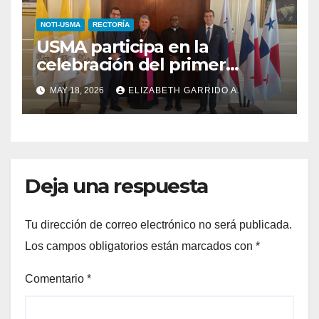
NOTI-USMA
RECTORÍA
USMA participa en la
celebración del primer
aniversario del Pontificado
MAY 18, 2026
ELIZABETH GARRIDO A.
del Papa León XIV que
organizó la Nunciatura en
Panamá
Deja una respuesta
Tu dirección de correo electrónico no será publicada.
Los campos obligatorios están marcados con
*
Comentario
*