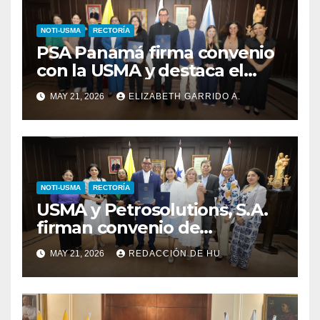
NOTI-USMA
RECTORÍA
PSA Panamá firma convenio
con la USMA y destaca el
talento de sus estudiantes
MAY 21, 2026
ELIZABETH GARRIDO A.
NOTI-USMA
RECTORÍA
USMA y Petrosolutions, S.A.
firman convenio de
cooperación
MAY 21, 2026
REDACCIÓN DE HU