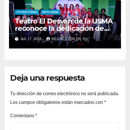
#YOSOYUSMA
NOTI-USMA
Teatro El Desván de la USMA
reconoce la dedicación de
sus estudiantes en su 43
JUL 17, 2026
REDACCIÓN DE HU
aniversario
Deja una respuesta
Tu dirección de correo electrónico no será publicada.
Los campos obligatorios están marcados con
*
Comentario
*