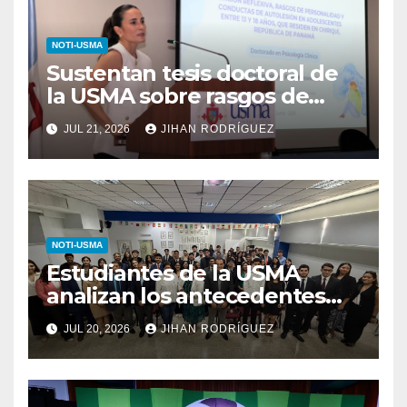
NOTI-USMA
Sustentan tesis doctoral de
la USMA sobre rasgos de
personalidad y conductas de
JUL 21, 2026
JIHAN RODRÍGUEZ
autolesión en adolescentes
NOTI-USMA
Estudiantes de la USMA
analizan los antecedentes
del Derecho Romano junto a
JUL 20, 2026
JIHAN RODRÍGUEZ
diputada invitada