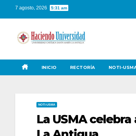
7 agosto, 2026
5:31 am
INICIO
RECTORÍA
NOTI-USM
NOTI-USMA
La USMA celebra 
La Antigua