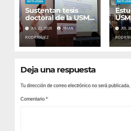
NOTI-USMA
NOTI-US
Sustentan tesis
Estu
doctoral de la USMA
USMA
sobre rasgos de
ante
JUL 21, 2026
JIHAN
JUL 2
personalidad y
Der
conductas de
RODRÍGUEZ
junt
RODRÍG
autolesión en
invi
adolescentes
Deja una respuesta
Tu dirección de correo electrónico no será publicada.
Comentario
*