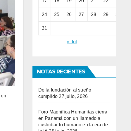
17
18
19
20
21
22
23
24
25
26
27
28
29
30
31
« Jul
NOTAS RECIENTES
De la fundación al sueño
 en
cumplido
27 julio, 2026
Foro Magnifica Humanitas cierra
en Panamá con un llamado a
custodiar lo humano en la era de