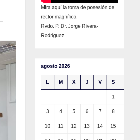
Mira aquí la toma de posesión del
rector magnífico,
Rvdo. P. Dr. Jorge Rivera-
Rodríguez
agosto 2026
L
M
X
J
V
S
D
1
2
3
4
5
6
7
8
9
10
11
12
13
14
15
16