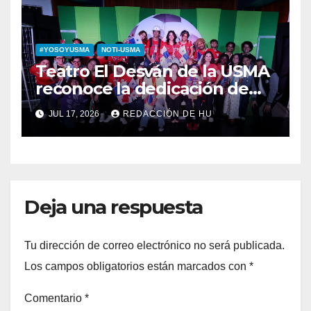
#YOSOYUSMA
NOTI-USMA
Teatro El Desván de la USMA
reconoce la dedicación de
sus estudiantes en su 43
JUL 17, 2026
REDACCIÓN DE HU
aniversario
Deja una respuesta
Tu dirección de correo electrónico no será publicada.
Los campos obligatorios están marcados con
*
Comentario
*