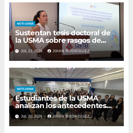
NOTI-USMA
Sustentan tesis doctoral de
la USMA sobre rasgos de
personalidad y conductas de
JUL 21, 2026
JIHAN RODRÍGUEZ
autolesión en adolescentes
NOTI-USMA
Estudiantes de la USMA
analizan los antecedentes
del Derecho Romano junto a
JUL 20, 2026
JIHAN RODRÍGUEZ
diputada invitada