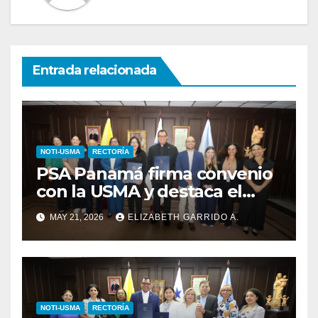
Entrada relacionada
NOTI-USMA
RECTORÍA
PSA Panamá firma convenio
con la USMA y destaca el
talento de sus estudiantes
MAY 21, 2026
ELIZABETH GARRIDO A.
NOTI-USMA
RECTORÍA