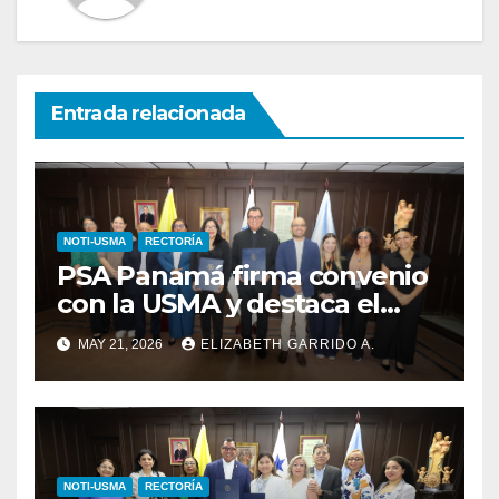
Entrada relacionada
NOTI-USMA
RECTORÍA
PSA Panamá firma convenio
con la USMA y destaca el
talento de sus estudiantes
MAY 21, 2026
ELIZABETH GARRIDO A.
NOTI-USMA
RECTORÍA