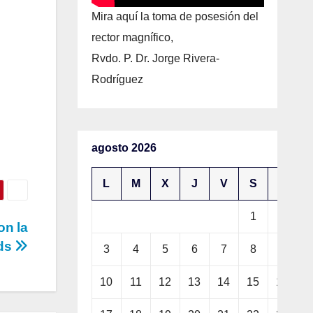
Mira aquí la toma de posesión del
rector magnífico,
Rvdo. P. Dr. Jorge Rivera-
Rodríguez
agosto 2026
L
M
X
J
V
S
D
1
2
on la
rds
3
4
5
6
7
8
9
10
11
12
13
14
15
16