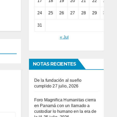
17
18
19
20
21
22
23
24
25
26
27
28
29
30
31
« Jul
NOTAS RECIENTES
De la fundación al sueño
cumplido
27 julio, 2026
Foro Magnifica Humanitas cierra
en Panamá con un llamado a
custodiar lo humano en la era de