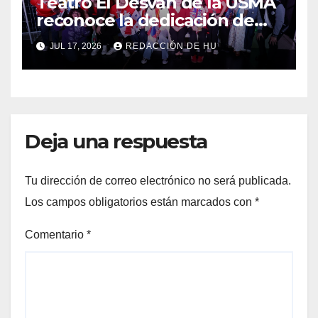
Teatro El Desván de la USMA
reconoce la dedicación de
sus estudiantes en su 43
JUL 17, 2026
REDACCIÓN DE HU
aniversario
Deja una respuesta
Tu dirección de correo electrónico no será publicada.
Los campos obligatorios están marcados con
*
Comentario
*