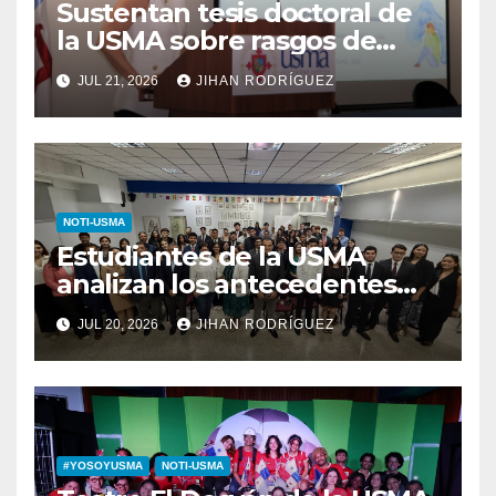
Sustentan tesis doctoral de
la USMA sobre rasgos de
personalidad y conductas de
JUL 21, 2026
JIHAN RODRÍGUEZ
autolesión en adolescentes
NOTI-USMA
Estudiantes de la USMA
analizan los antecedentes
del Derecho Romano junto a
JUL 20, 2026
JIHAN RODRÍGUEZ
diputada invitada
#YOSOYUSMA
NOTI-USMA