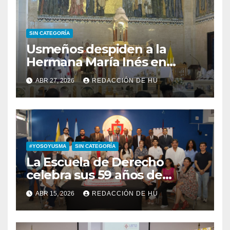
SIN CATEGORÍA
Usmeños despiden a la
Hermana María Inés en
Iglesia San Francisco de Asís
ABR 27, 2026
REDACCIÓN DE HU
#YOSOYUSMA
SIN CATEGORÍA
La Escuela de Derecho
celebra sus 59 años de
aniversario
ABR 15, 2026
REDACCIÓN DE HU