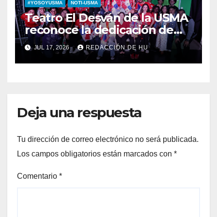
#YOSOYUSMA
NOTI-USMA
Teatro El Desván de la USMA
reconoce la dedicación de
sus estudiantes en su 43
JUL 17, 2026
REDACCIÓN DE HU
aniversario
Deja una respuesta
Tu dirección de correo electrónico no será publicada.
Los campos obligatorios están marcados con
*
Comentario
*