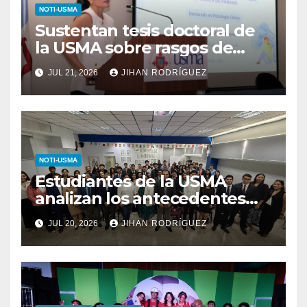
NOTI-USMA
Sustentan tesis doctoral de
la USMA sobre rasgos de
personalidad y conductas de
JUL 21, 2026
JIHAN RODRÍGUEZ
autolesión en adolescentes
NOTI-USMA
Estudiantes de la USMA
analizan los antecedentes
del Derecho Romano junto a
JUL 20, 2026
JIHAN RODRÍGUEZ
diputada invitada