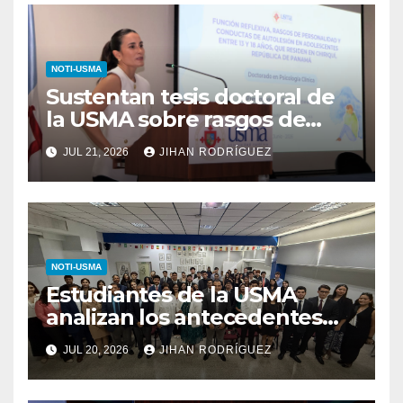
NOTI-USMA
Sustentan tesis doctoral de
la USMA sobre rasgos de
personalidad y conductas de
JUL 21, 2026
JIHAN RODRÍGUEZ
autolesión en adolescentes
NOTI-USMA
Estudiantes de la USMA
analizan los antecedentes
del Derecho Romano junto a
JUL 20, 2026
JIHAN RODRÍGUEZ
diputada invitada