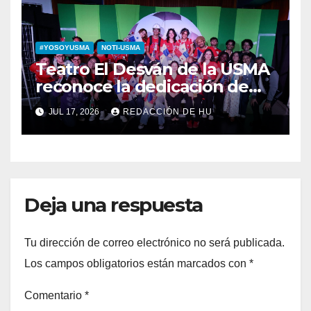
#YOSOYUSMA
NOTI-USMA
Teatro El Desván de la USMA
reconoce la dedicación de
sus estudiantes en su 43
JUL 17, 2026
REDACCIÓN DE HU
aniversario
Deja una respuesta
Tu dirección de correo electrónico no será publicada.
Los campos obligatorios están marcados con
*
Comentario
*