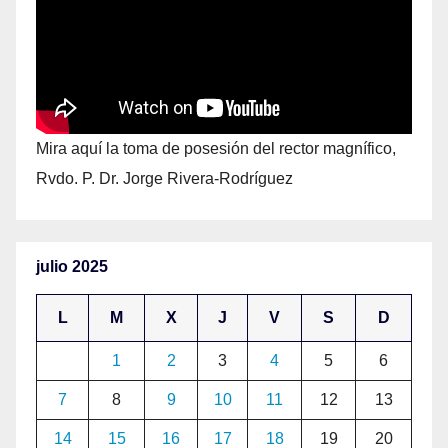
Mira aquí la toma de posesión del rector magnífico,
Rvdo. P. Dr. Jorge Rivera-Rodríguez
julio 2025
L
M
X
J
V
S
D
1
2
3
4
5
6
7
8
9
10
11
12
13
14
15
16
17
18
19
20